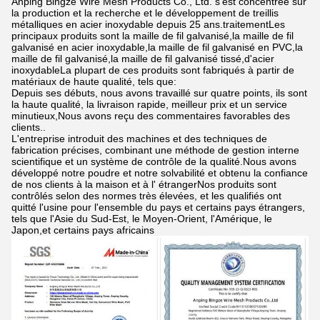
Anping Bingze Wire Mesh Products Co., Ltd. s'est concentrée sur
la production et la recherche et le développement de treillis
métalliques en acier inoxydable depuis 25 ans.traitementLes
principaux produits sont la maille de fil galvanisé,la maille de fil
galvanisé en acier inoxydable,la maille de fil galvanisé en PVC,la
maille de fil galvanisé,la maille de fil galvanisé tissé,d'acier
inoxydableLa plupart de ces produits sont fabriqués à partir de
matériaux de haute qualité, tels que:
Depuis ses débuts, nous avons travaillé sur quatre points, ils sont
la haute qualité, la livraison rapide, meilleur prix et un service
minutieux,Nous avons reçu des commentaires favorables des
clients..
L'entreprise introduit des machines et des techniques de
fabrication précises, combinant une méthode de gestion interne
scientifique et un système de contrôle de la qualité.Nous avons
développé notre poudre et notre solvabilité et obtenu la confiance
de nos clients à la maison et à l' étrangerNos produits sont
contrôlés selon des normes très élevées, et les qualifiés ont
quitté l'usine pour l'ensemble du pays et certains pays étrangers,
tels que l'Asie du Sud-Est, le Moyen-Orient, l'Amérique, le
Japon,et certains pays africains