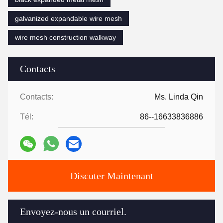
galvanized expandable wire mesh
wire mesh construction walkway
Contacts
Contacts:
Ms. Linda Qin
Tél:
86--16633836886
Discuter Maintenant
Envoyez-nous un courriel.