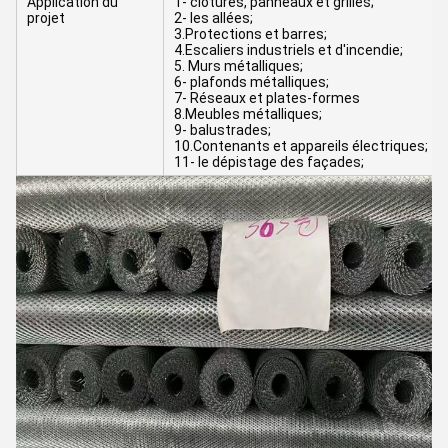
Application du
1- clôtures, panneaux et grilles;
projet
2- les allées;
3.Protections et barres;
4.Escaliers industriels et d'incendie;
5. Murs métalliques;
6- plafonds métalliques;
7- Réseaux et plates-formes
8.Meubles métalliques;
9- balustrades;
10.Contenants et appareils électriques;
11- le dépistage des façades;