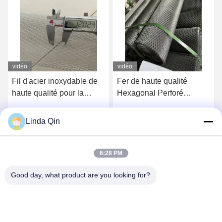
vidéo
vidéo
Fer de haute qualité
Maillage métallique élargi
Hexagonal Perforé
à petits trous Maillage
décoratif Élargi Perforé
métallique élargi à
Écran Panneau
diamants en acier doux
Linda Qin
Discuter Maintenant
Discuter Maintenant
métallique de la grille en
aluminium filet de fil
6:28 PM
Good day, what product are you looking for?
Anping Bingze Wire Mesh Products Co.,Ltd
wiremesh@apbingze.com