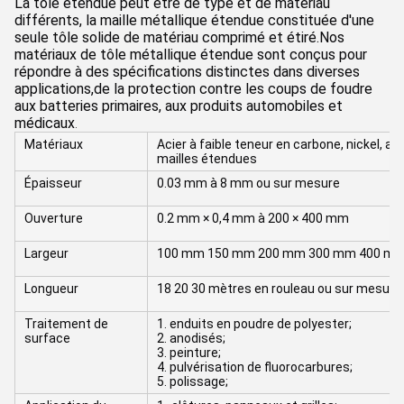
La tôle étendue peut être de type et de matériau
différents, la maille métallique étendue constituée d'une
seule tôle solide de matériau comprimé et étiré.Nos
matériaux de tôle métallique étendue sont conçus pour
répondre à des spécifications distinctes dans diverses
applications,de la protection contre les coups de foudre
aux batteries primaires, aux produits automobiles et
médicaux
.
Matériaux
Acier à faible teneur en carbone, nickel, al
mailles étendues
Épaisseur
0.03 mm à 8 mm ou sur mesure
Ouverture
0.2 mm × 0,4 mm à 200 × 400 mm
Largeur
100 mm 150 mm 200 mm 300 mm 400 mm 
Longueur
18 20 30 mètres en rouleau ou sur mesure
Traitement de
1. enduits en poudre de polyester;
surface
2. anodisés;
3. peinture;
4. pulvérisation de fluorocarbures;
5. polissage;