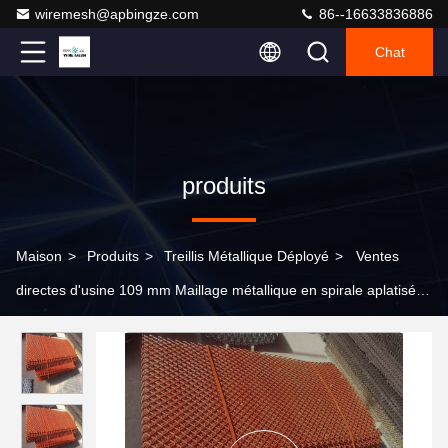
wiremesh@apbingze.com
86--16633836886
Chat
produits
Maison
>
Produits
>
Treillis Métallique Déployé
>
Ventes
directes d'usine 109 mm Maillage métallique en spirale aplatisée
élargie pour filtre à air