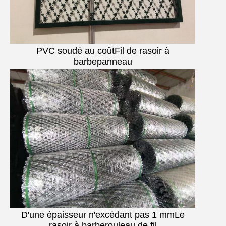
PVC soudé au coût
Fil de rasoir à
barbe
panneau
D'une épaisseur n'excédant pas 1 mm
Le
rasoir à barbe
rouleau de fil