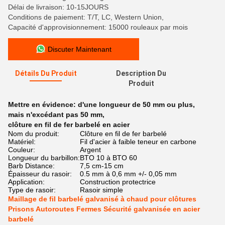
Délai de livraison: 10-15JOURS
Conditions de paiement: T/T, LC, Western Union,
Capacité d'approvisionnement: 15000 rouleaux par mois
Discuter Maintenant
Détails Du Produit
Description Du
Produit
Mettre en évidence:
d'une longueur de 50 mm ou plus
,
mais n'excédant pas 50 mm
,
clôture en fil de fer barbelé en acier
Nom du produit:
Clôture en fil de fer barbelé
Matériel:
Fil d'acier à faible teneur en carbone
Couleur:
Argent
Longueur du barbillon:
BTO 10 à BTO 60
Barb Distance:
7,5 cm-15 cm
Épaisseur du rasoir:
0.5 mm à 0,6 mm +/- 0,05 mm
Application:
Construction protectrice
Type de rasoir:
Rasoir simple
Maillage de fil barbelé galvanisé à chaud pour clôtures
Prisons Autoroutes Fermes Sécurité galvanisée en acier
barbelé