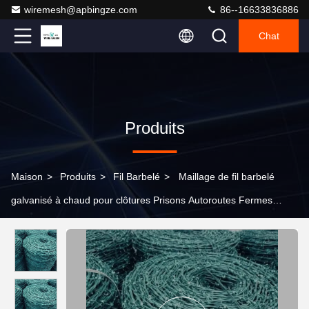
wiremesh@apbingze.com
86--16633836886
Chat
Produits
Maison
>
Produits
>
Fil Barbelé
>
Maillage de fil barbelé
galvanisé à chaud pour clôtures Prisons Autoroutes Fermes
Sécurité galvanisée en acier barbelé