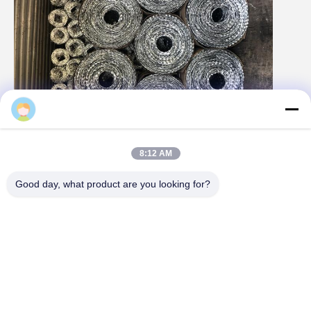
8:12 AM
Profil de l'entreprise
Good day, what product are you looking for?
Anping Bingze Wire Mesh Products Co., Ltd. s'est
concentrée sur la production et la recherche et le
développement de treillis métalliques en acier
inoxydable depuis 25 ans.traitementLes principaux
produits sont la maille de fil galvanisé,la maille de fil
galvanisé en acier inoxydable,la maille de fil
galvanisé en PVC,la maille de fil galvanisé,la maille
de fil galvanisé tissé,d'acier inoxydableLa plupart de