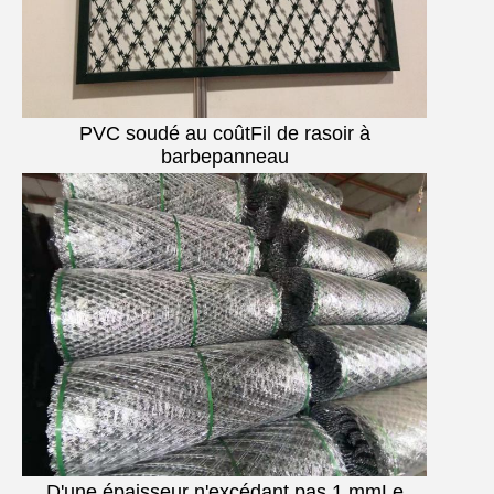
PVC soudé au coût
Fil de rasoir à
barbe
panneau
D'une épaisseur n'excédant pas 1 mm
Le