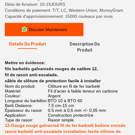
Délai de livraison: 10-15JOURS
Conditions de paiement: T/T, LC, Western Union, MoneyGram
Capacité d'approvisionnement: 15000 rouleaux par mois
Discuter Maintenant
Détails Du Produit
Description Du
Produit
Mettre en évidence:
fils barbelés galvanisés rouges de calibre 12
,
fil de rasoir anti-escalade
,
câble de clôture de protection facile à installer
Nom du produit:
Clôture en fil de fer barbelé
Matériel:
Fil d'acier à faible teneur en carbone
Couleur:
Argent
Longueur du barbillon:
BTO 10 à BTO 60
Barb Distance:
7,5 cm-15 cm
Épaisseur du rasoir:
0.5 mm à 0,6 mm +/- 0,05 mm
Application:
Construction protectrice
Type de rasoir:
Rasoir simple
12-Gauge rouge galvanisé fil de fer barbelé bobine croisée
rasoir barbelé anti-escalade installation facile clôture de