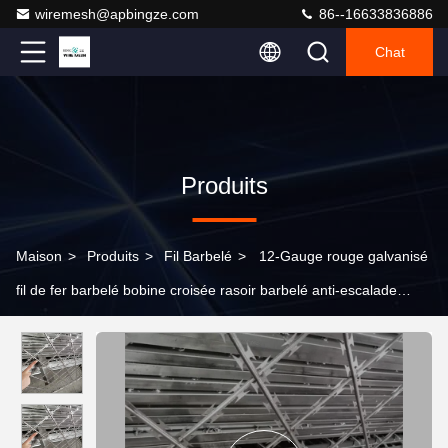
wiremesh@apbingze.com
86--16633836886
Chat
Produits
Maison
>
Produits
>
Fil Barbelé
>
12-Gauge rouge galvanisé
fil de fer barbelé bobine croisée rasoir barbelé anti-escalade
installation facile clôture de construction de protection