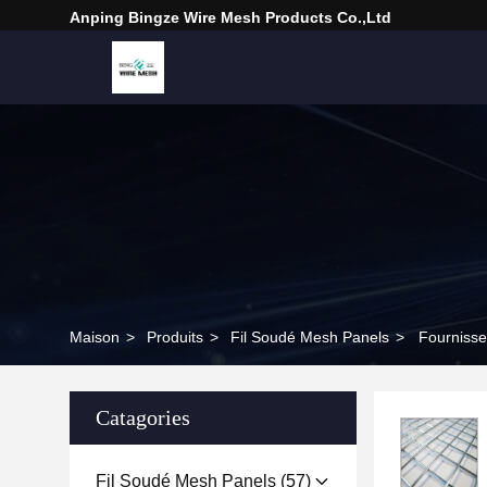
Anping Bingze Wire Mesh Products Co.,Ltd
Maison
>
Produits
>
Fil Soudé Mesh Panels
>
Fournisseu
Catagories
Fil Soudé Mesh Panels
(57)