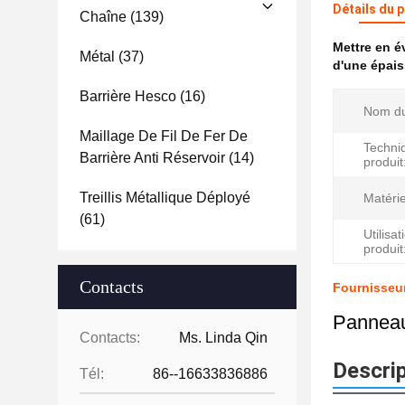
Détails du 
Chaîne
(139)
Mettre en 
Métal
(37)
d'une épai
Barrière Hesco
(16)
Nom du
Maillage De Fil De Fer De
Techni
Barrière Anti Réservoir
(14)
produit
Treillis Métallique Déployé
Matérie
(61)
Utilisa
produit
Contacts
Fournisseur
Panneaux
Contacts:
Ms. Linda Qin
Descrip
Tél:
86--16633836886