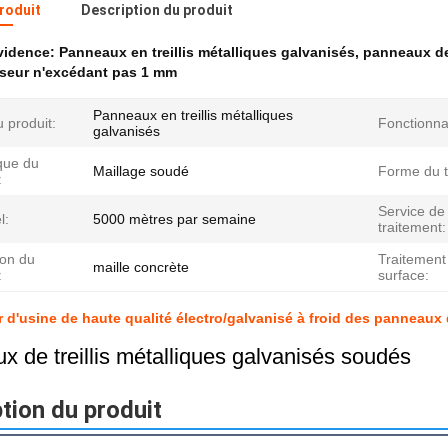
produit
Description du produit
évidence:
Panneaux en treillis métalliques galvanisés
,
panneaux de 
sseur n'excédant pas 1 mm
Panneaux en treillis métalliques
 produit:
Fonctionnal
galvanisés
que du
Maillage soudé
Forme du t
:
Service de
l:
5000 mètres par semaine
traitement:
tion du
Traitement
maille concrète
:
surface:
 d'usine de haute qualité électro/galvanisé à froid des panneaux d
 de treillis métalliques galvanisés soudés
tion du produit