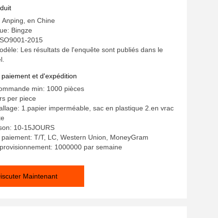
e soudé
duit
: Anping, en Chine
e: Bingze
: ISO9001-2015
èle: Les résultats de l'enquête sont publiés dans le
l.
 paiement et d'expédition
commande min: 1000 pièces
ars per piece
allage: 1.papier imperméable, sac en plastique 2.en vrac
te
aison: 10-15JOURS
e paiement: T/T, LC, Western Union, MoneyGram
pprovisionnement: 1000000 par semaine
iscuter Maintenant