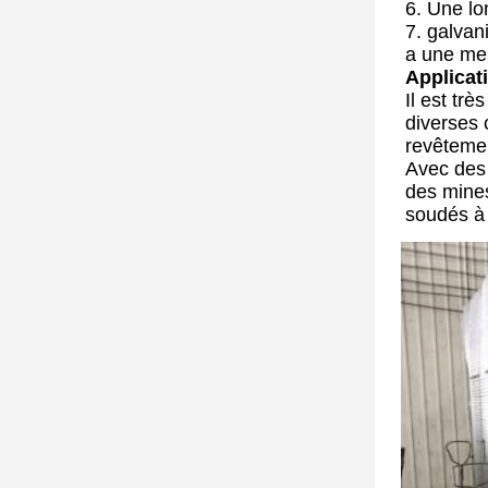
6. Une lo
7. galvan
a une mei
Applicat
Il est trè
diverses 
revêtemen
Avec des 
des mines
soudés à 