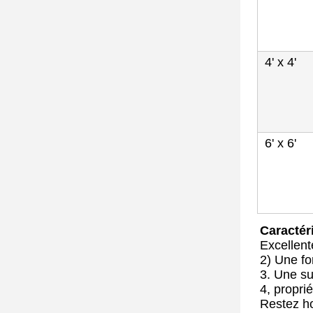
4' x 4'
6' x 6'
Caractér
Excellent
2) Une for
3. Une su
4, proprié
Restez h