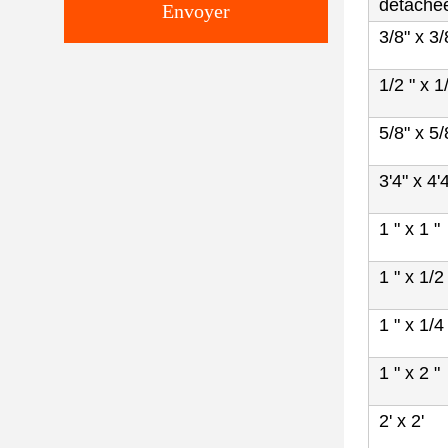
détaché
Envoyer
3/8" x 3/
1/2 " x 1
5/8" x 5/
3'4" x 4'
1 " x 1 "
1 " x 1/2
1 " x 1/4
1 " x 2 "
2' x 2'