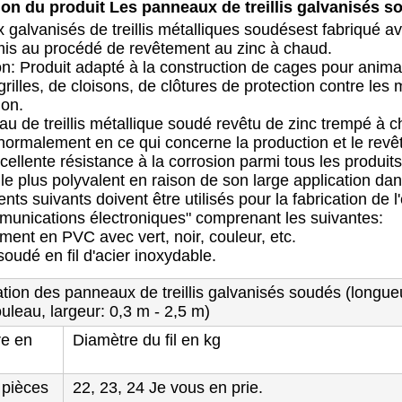
ion du produit Les panneaux de treillis galvanisés s
galvanisés de treillis métalliques soudés
est fabriqué av
is au procédé de revêtement au zinc à chaud.
on: Produit adapté à la construction de cages pour anima
 grilles, de cloisons, de clôtures de protection contre les
ion.
u de treillis métallique soudé revêtu de zinc trempé à
normalement en ce qui concerne la production et le revête
cellente résistance à la corrosion parmi tous les produits e
 le plus polyvalent en raison de son large application da
nts suivants doivent être utilisés pour la fabrication de 
unications électroniques" comprenant les suivantes:
ment en PVC avec vert, noir, couleur, etc.
soudé en fil d'acier inoxydable.
ation des panneaux de treillis galvanisés soudés (longue
ouleau, largeur: 0,3 m - 2,5 m)
re en
Diamètre du fil en kg
 pièces
22, 23, 24 Je vous en prie.