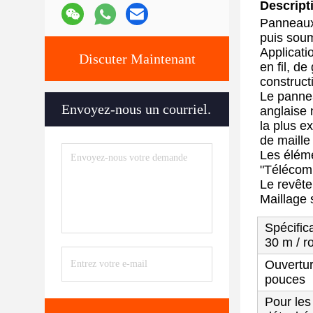
Descript
Panneaux 
puis soum
Applicati
Discuter Maintenant
en fil, de
construct
Le pannea
Envoyez-nous un courriel.
anglaise 
la plus ex
de maille
Les éléme
"Télécomm
Le revête
Maillage 
Spécific
30 m / r
Ouvertu
pouces
Pour les