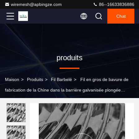
wiremesh@apbingze.com
86--16633836886
Chat
produits
Maison
>
Produits
>
Fil Barbelé
>
Fil en gros de bavure de
fabrication de la Chine dans la barrière galvanisée plongée
chaude des prix de petit pain de barbelé du Sri Lanka