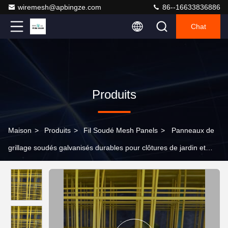
wiremesh@apbingze.com
86--16633836886
Chat
Produits
Maison
>
Produits
>
Fil Soudé Mesh Panels
>
Panneaux de
grillage soudés galvanisés durables pour clôtures de jardin et
enclos pour animaux