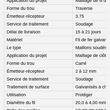
Application du projet
Maillage de fil de
Forme du trou
Traverse
Émetteur-récepteur
3.75
Service de traitement
Soudage
Délai de livraison
15 à 21 jours
Matériel
Fil de fer galvani
Le type
Maillons soudés
Application du projet
Maillage de clôtu
Forme du trou
Carré
Émetteur-récepteur
2 à 12 mm
Service de traitement
Soudage
Traitement de surface
Galvanisés à cha
Utilisation
Protéger
Diamètre du fil
20,0 à 4,00 mm