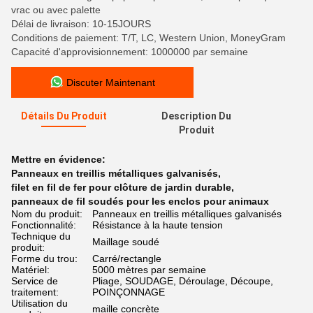
vrac ou avec palette
Délai de livraison: 10-15JOURS
Conditions de paiement: T/T, LC, Western Union, MoneyGram
Capacité d'approvisionnement: 1000000 par semaine
Discuter Maintenant
Détails Du Produit
Description Du
Produit
Mettre en évidence:
Panneaux en treillis métalliques galvanisés
,
filet en fil de fer pour clôture de jardin durable
,
panneaux de fil soudés pour les enclos pour animaux
Nom du produit:
Panneaux en treillis métalliques galvanisés
Fonctionnalité:
Résistance à la haute tension
Technique du
Maillage soudé
produit:
Forme du trou:
Carré/rectangle
Matériel:
5000 mètres par semaine
Service de
Pliage, SOUDAGE, Déroulage, Découpe,
traitement:
POINÇONNAGE
Utilisation du
maille concrète