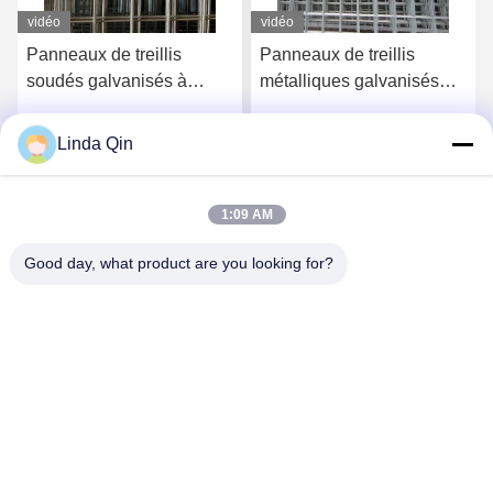
vidéo
vidéo
Panneaux de treillis
Panneaux de treillis
métalliques galvanisés
métallique soudé
soudés à chaud anti-
galvanisé à chaud
rouille avec revêtement en
résistant à l'oxydation
Linda Qin
Discuter Maintenant
Discuter Maintenant
PVC pour clôtures et
avec conception à mailles
constructions
carrées
1:09 AM
Good day, what product are you looking for?
Anping Bingze Wire Mesh Products Co.,Ltd
wiremesh@apbingze.com
86--16633836886
No 16 Weiyi Road, comté d'Anping, ville de Hengshui,
province du Hebei, Chine