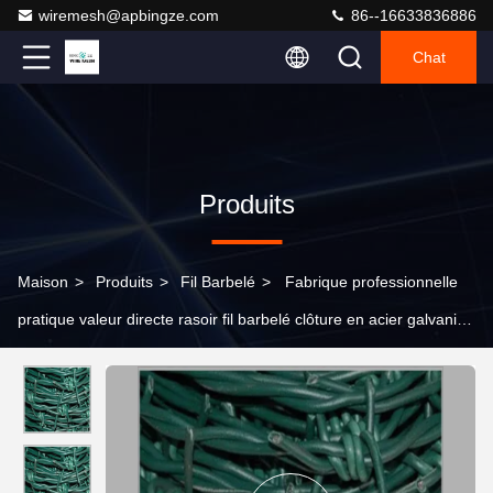
wiremesh@apbingze.com
86--16633836886
Chat
Produits
Maison
>
Produits
>
Fil Barbelé
>
Fabrique professionnelle
pratique valeur directe rasoir fil barbelé clôture en acier galvanisé
et en acier inoxydable fil