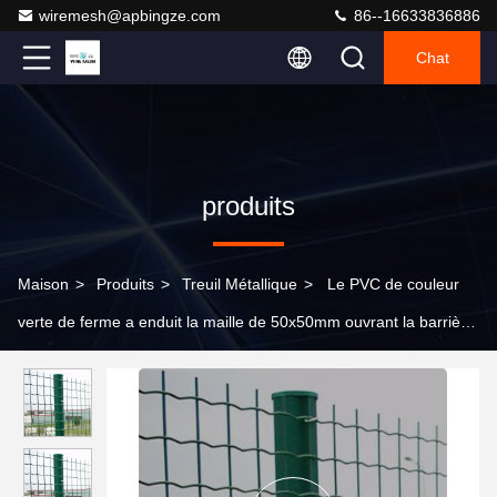
wiremesh@apbingze.com
86--16633836886
Chat
produits
Maison
>
Produits
>
Treuil Métallique
>
Le PVC de couleur
verte de ferme a enduit la maille de 50x50mm ouvrant la barrière
soudée par Euro Holland de grillage pour le Chili