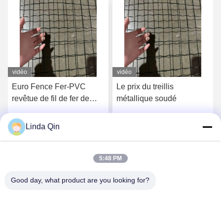
vidéo
vidéo
Euro Fence Fer-PVC
Le prix du treillis
revêtue de fil de fer de
métallique soudé
jardin écologique pour la
protection des fermes
Linda Qin
Discuter Maintenant
Discuter Maintenant
5:48 PM
Good day, what product are you looking for?
Anping Bingze Wire Mesh Products Co.,Ltd