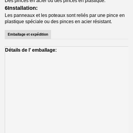
Des pinces en acier ou des pinces en plastique.
6Installation:
Les panneaux et les poteaux sont reliés par une pince en
plastique spéciale ou des pinces en acier résistant.
Emballage et expédition
Détails de l' emballage:
D
t
u
l
l
s
p
D
2
t
D
d