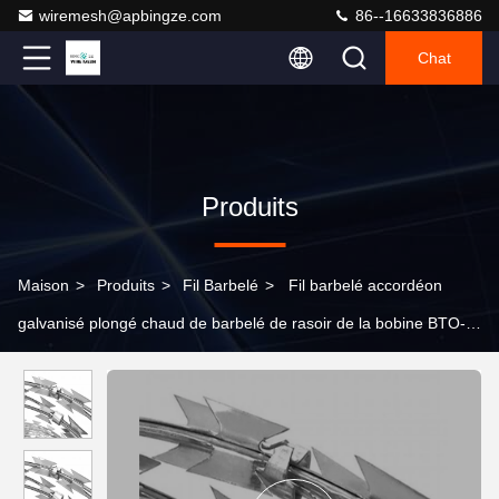
wiremesh@apbingze.com
86--16633836886
Chat
Produits
Maison
>
Produits
>
Fil Barbelé
>
Fil barbelé accordéon
galvanisé plongé chaud de barbelé de rasoir de la bobine BTO-
22 de rasoir en accordéon