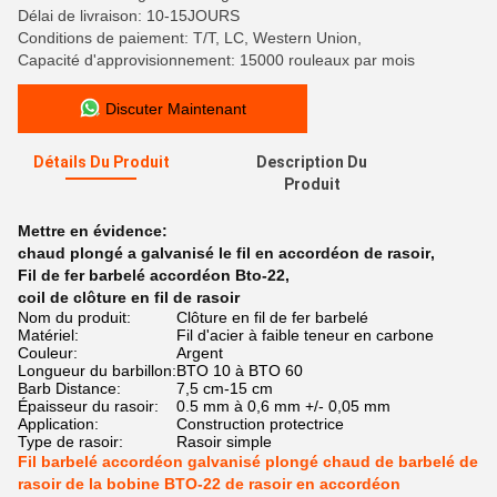
Délai de livraison: 10-15JOURS
Conditions de paiement: T/T, LC, Western Union,
Capacité d'approvisionnement: 15000 rouleaux par mois
Discuter Maintenant
Détails Du Produit
Description Du
Produit
Mettre en évidence:
chaud plongé a galvanisé le fil en accordéon de rasoir
,
Fil de fer barbelé accordéon Bto-22
,
coil de clôture en fil de rasoir
Nom du produit:
Clôture en fil de fer barbelé
Matériel:
Fil d'acier à faible teneur en carbone
Couleur:
Argent
Longueur du barbillon:
BTO 10 à BTO 60
Barb Distance:
7,5 cm-15 cm
Épaisseur du rasoir:
0.5 mm à 0,6 mm +/- 0,05 mm
Application:
Construction protectrice
Type de rasoir:
Rasoir simple
Fil barbelé accordéon galvanisé plongé chaud de barbelé de
rasoir de la bobine BTO-22 de rasoir en accordéon