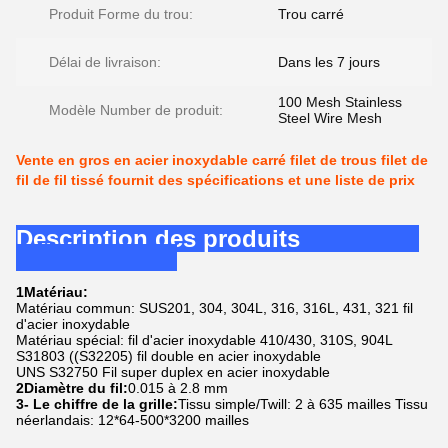
Produit Forme du trou:
Trou carré
Délai de livraison:
Dans les 7 jours
100 Mesh Stainless
Modèle Number de produit:
Steel Wire Mesh
Vente en gros en acier inoxydable carré filet de trous filet de
fil de fil tissé fournit des spécifications et une liste de prix
Description des produits
1Matériau:
Matériau commun: SUS201, 304, 304L, 316, 316L, 431, 321 fil
d'acier inoxydable
Matériau spécial: fil d'acier inoxydable 410/430, 310S, 904L
S31803 ((S32205) fil double en acier inoxydable
UNS S32750 Fil super duplex en acier inoxydable
2Diamètre du fil:
0.015 à 2.8 mm
3- Le chiffre de la grille:
Tissu simple/Twill: 2 à 635 mailles Tissu
néerlandais: 12*64-500*3200 mailles