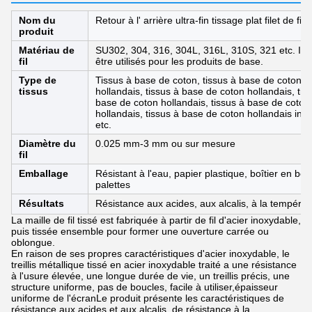
Nom du
Retour à l' arrière ultra-fin tissage plat filet de fi
produit
Matériau de
SU302, 304, 316, 304L, 316L, 310S, 321 etc. Ils
fil
être utilisés pour les produits de base.
Type de
Tissus à base de coton, tissus à base de coton
tissus
hollandais, tissus à base de coton hollandais, tis
base de coton hollandais, tissus à base de coton
hollandais, tissus à base de coton hollandais inv
etc.
Diamètre du
0.025 mm-3 mm ou sur mesure
fil
Emballage
Résistant à l'eau, papier plastique, boîtier en bois
palettes
Résultats
Résistance aux acides, aux alcalis, à la températu
La maille de fil tissé est fabriquée à partir de fil d'acier inoxydable,
puis tissée ensemble pour former une ouverture carrée ou
oblongue.
En raison de ses propres caractéristiques d'acier inoxydable, le
treillis métallique tissé en acier inoxydable traité a une résistance
à l'usure élevée, une longue durée de vie, un treillis précis, une
structure uniforme, pas de boucles, facile à utiliser,épaisseur
uniforme de l'écranLe produit présente les caractéristiques de
résistance aux acides et aux alcalis, de résistance à la