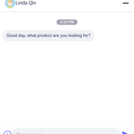
corrosion
Linda Qin
Discuter Maintenant
Discuter Maintenant
4:24 PM
Good day, what product are you looking for?
Anping Bingze Wire Mesh Products Co.,Ltd
wiremesh@apbingze.com
86--16633836886
No 16 Weiyi Road, comté d'Anping, ville de Hengshui,
province du Hebei, Chine
Chine Bonne qualité Fil soudé Mesh Panels Fournisseur.
Copyright © 2023-2026 weld-wiremesh.com . Tous droits