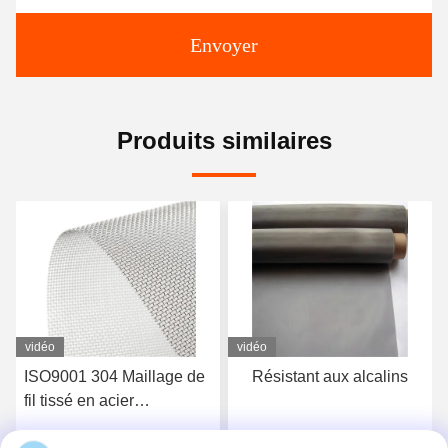
Envoyer
Produits similaires
vidéo
vidéo
de
Résistant aux alcalins
20-400 microns 304 316
en acier inoxydable Tissu
tissé en fil de fer anti-