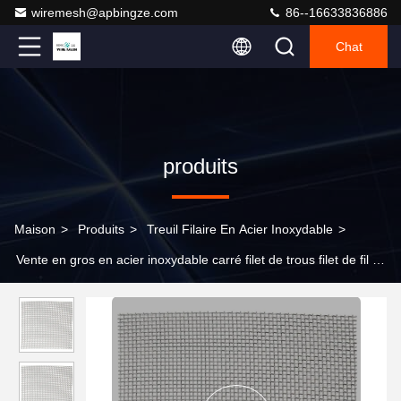
wiremesh@apbingze.com
86--16633836886
Chat
produits
Maison
>
Produits
>
Treuil Filaire En Acier Inoxydable
>
Vente en gros en acier inoxydable carré filet de trous filet de fil de
fil tissé fournit des spécifications et une liste de prix