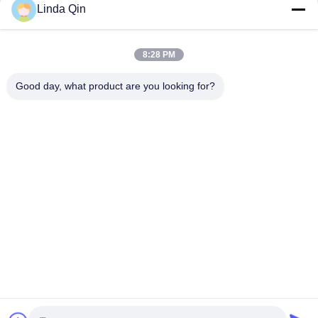
corrosion
Linda Qin
Discuter Maintenant
Discuter Maintenant
8:28 PM
Good day, what product are you looking for?
Anping Bingze Wire Mesh Products Co.,Ltd
wiremesh@apbingze.com
86--16633836886
No 16 Weiyi Road, comté d'Anping, ville de Hengshui,
province du Hebei, Chine
Chine Bonne qualité Fil soudé Mesh Panels Fournisseur.
Copyright © 2023-2026 weld-wiremesh.com . Tous droits