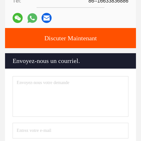
Tél:
86--16633836886
Discuter Maintenant
Envoyez-nous un courriel.