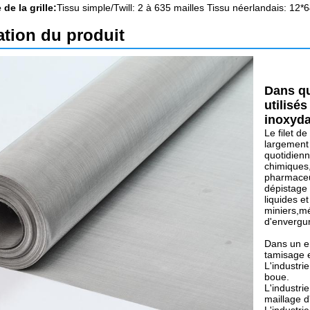
 de la grille:
Tissu simple/Twill: 2 à 635 mailles Tissu néerlandais: 12
ation du produit
Dans qu
utilisés
inoxyd
Le filet de
largement u
quotidienne
chimiques,
pharmaceut
dépistage 
liquides e
miniers,mét
d'envergur
Dans un en
tamisage et
L'industri
boue.
L'industri
maillage d