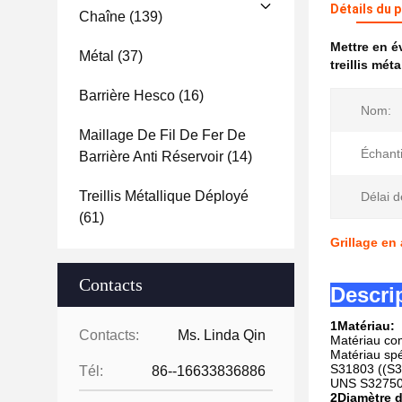
Détails du 
Chaîne
(139)
Mettre en 
Métal
(37)
treillis mét
Barrière Hesco
(16)
Nom:
Maillage De Fil De Fer De
Échanti
Barrière Anti Réservoir
(14)
Treillis Métallique Déployé
Délai d
(61)
Grillage en
Contacts
Descri
1Matériau:
Contacts:
Ms. Linda Qin
Matériau com
Matériau spé
S31803 ((S32
Tél:
86--16633836886
UNS S32750 
2Diamètre du