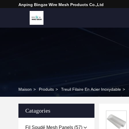
Anping Bingze Wire Mesh Products Co.,Ltd
Maison
>
Produits
>
Treuil Filaire En Acier Inoxydable
>
Catagories
Fil Soudé Mesh Panels
(57)