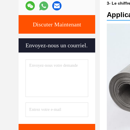
3- Le chiffre
Applic
Discuter Maintenant
Envoyez-nous un courriel.