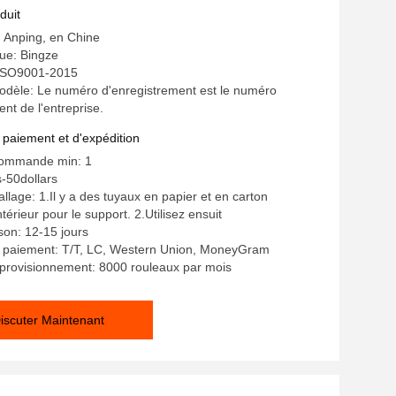
oxydable
duit
: Anping, en Chine
e: Bingze
: ISO9001-2015
dèle: Le numéro d'enregistrement est le numéro
nt de l'entreprise.
 paiement et d'expédition
commande min: 1
s-50dollars
llage: 1.Il y a des tuyaux en papier et en carton
ntérieur pour le support. 2.Utilisez ensuit
ison: 12-15 jours
e paiement: T/T, LC, Western Union, MoneyGram
provisionnement: 8000 rouleaux par mois
iscuter Maintenant