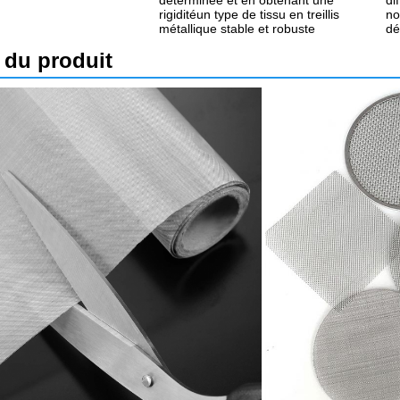
déterminée et en obtenant une
di
rigiditéun type de tissu en treillis
no
métallique stable et robuste
dé
s du produit