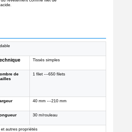
e du revêtement comme filet de
acide.
ydable
echnique
Tissés simples
ombre de
1 filet ---650 filets
ailles
argeur
40 mm ---210 mm
ongueur
30 m/rouleau
 et autres propriétés