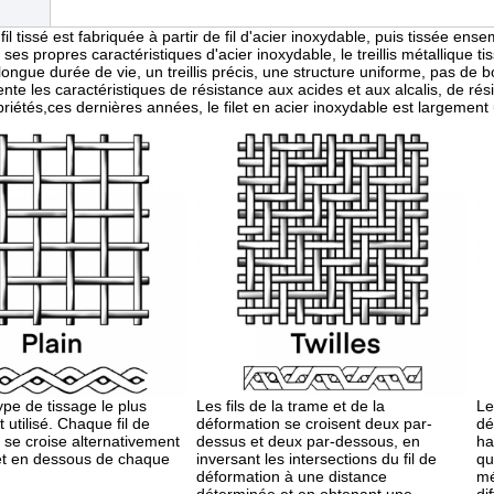
 fil tissé est fabriquée à partir de fil d'acier inoxydable, puis tissée 
ses propres caractéristiques d'acier inoxydable, le treillis métallique ti
ongue durée de vie, un treillis précis, une structure uniforme, pas de bo
ente les caractéristiques de résistance aux acides et aux alcalis, de rés
priétés,ces dernières années, le filet en acier inoxydable est largemen
type de tissage le plus
Les fils de la trame et de la
Le
utilisé. Chaque fil de
déformation se croisent deux par-
dé
 se croise alternativement
dessus et deux par-dessous, en
ha
et en dessous de chaque
inversant les intersections du fil de
qu
déformation à une distance
mé