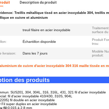
produit
Description du produit
évidence:
Treillis métallique tissé en acier inoxydable 304
,
treillis
allique en cuivre et aluminium
Traitement
treuil filaire en acier inoxydable
surface du 
Produit Fo
llon:
Échantillon disponible
trou:
Modèle Nu
e livraison:
Dans les 7 jours
produit:
 aluminium de cuivre d'acier inoxydable 304 316 maille tissée en mé
ption des produits
mun: SUS201, 304, 304L, 316, 316L, 431, 321 fil d'acier inoxydable
cial: fil d'acier inoxydable 410/430, 310S, 904L
205) fil double en acier inoxydable
Fil super duplex en acier inoxydable
 fil:
0.015 à 2.8 mm