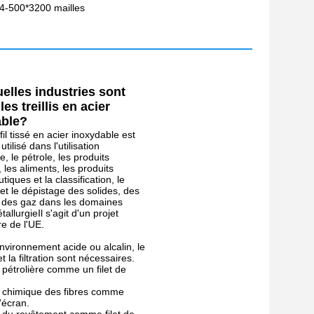
*64-500*3200 mailles
elles industries sont
 les treillis en acier
able?
 fil tissé en acier inoxydable est
tilisé dans l'utilisation
, le pétrole, les produits
 les aliments, les produits
iques et la classification, le
et le dépistage des solides, des
t des gaz dans les domaines
allurgieIl s'agit d'un projet
e de l'UE.
vironnement acide ou alcalin, le
 la filtration sont nécessaires.
e pétrolière comme un filet de
e chimique des fibres comme
'écran.